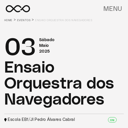
MENU
>
>
HOME
EVENTOS
ENSAIO ORQUESTRA DOS NAVEGADORES
03
Sábado
Maio
2025
Ensaio
Orquestra dos
Navegadores
Escola EB1/JI Pedro Álvares Cabral
ON