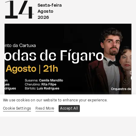
14
Sexta-feira
Agosto
2026
We use cookies on our website to enhance your experience.
CONVENTO DA CARTUXA
Cookie Settings
Read More
Accept All
OCP
As Bodas de Fígaro
Informações