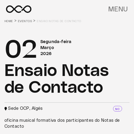
MENU
>
>
HOME
EVENTOS
ENSAIO NOTAS DE CONTACTO
02
Segunda-feira
Março
2026
Ensaio Notas
de Contacto
Sede OCP, Algés
NC
oficina musical formativa dos participantes do Notas de
Contacto