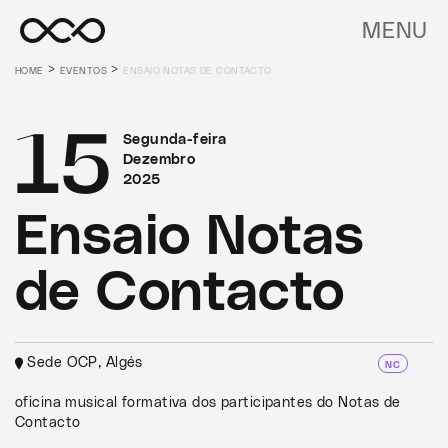
MENU
>
>
HOME
EVENTOS
ENSAIO NOTAS DE CONTACTO
15
Segunda-feira
Dezembro
2025
Ensaio Notas
de Contacto
Sede OCP, Algés
NC
oficina musical formativa dos participantes do Notas de
Contacto