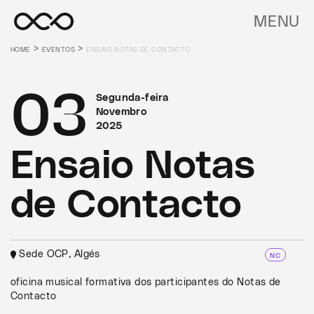
MENU
>
>
HOME
EVENTOS
ENSAIO NOTAS DE CONTACTO
03
Segunda-feira
Novembro
2025
Ensaio Notas
de Contacto
Sede OCP, Algés
NC
oficina musical formativa dos participantes do Notas de
Contacto