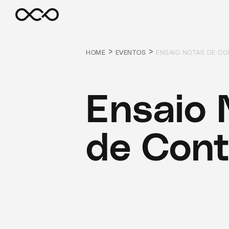
>
>
HOME
EVENTOS
ENSAIO NOTAS DE C
Ensaio 
de Cont