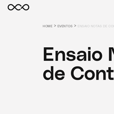
>
>
HOME
EVENTOS
ENSAIO NOTAS DE C
Ensaio 
de Cont