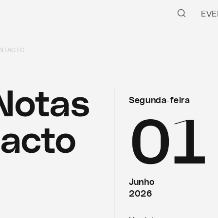
EVE
ONTACTO
Notas
Segunda-feira
01
acto
Junho
2026