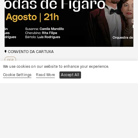
CONVENTO DA CARTUXA
OCP
We use cookies on our website to enhance your experience.
As Bodas de Fígaro
Cookie Settings
Read More
Accept All
Informações
19
Sábado
Setembro
2026