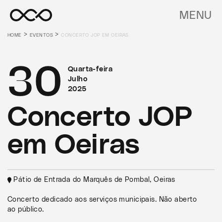
MENU
>
>
HOME
EVENTOS
CONCERTO JOP EM OEIRAS
30
Quarta-feira
Julho
2025
Concerto JOP
em Oeiras
Pátio de Entrada do Marquês de Pombal, Oeiras
Concerto dedicado aos serviços municipais. Não aberto
ao público.