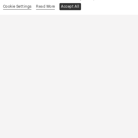
Cookie Settings
Read More
Accept All
CONVENTO DA CARTUXA
OCP
As Bodas de Fígaro
Informações
19
Sábado
Setembro
2026