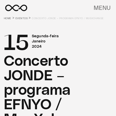
MENU
>
>
HOME
EVENTOS
CONCERTO JONDE – PROGRAMA EFNYO / MUSXCHANGE
15
Segunda-feira
Janeiro
2024
Concerto
JONDE –
programa
EFNYO /