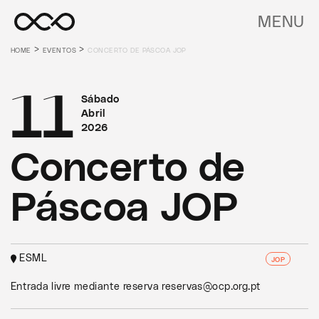
MENU
>
>
HOME
EVENTOS
CONCERTO DE PÁSCOA JOP
11
Sábado
Abril
2026
Concerto de
Páscoa JOP
ESML
JOP
Entrada livre mediante reserva reservas@ocp.org.pt