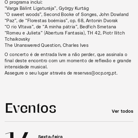
O programa inclui:
“Varga Bálint Ligaturája”, György Kurtág
“O sweet woods”, Second Booke of Songes, John Dowland
“Paz”, de “Florestas boémias”, op. 68, Antonin Dvorak
“O rio Vltava”, de “A minha pátria”, Bedřich Smetana
“Romeu e Julieta” (Abertura Fantasia), TH 42, Piotr Ilitch
Tchaikovsky
The Unanswered Question, Charles Ives
O concerto é de entrada livre a não perder, que assinala o
final deste encontro com um momento de reflexão e grande
intensidade musical.
Assegure o seu lugar através de reservas@ocp.org.pt.
Eventos
Ver todos
Sexta-feira