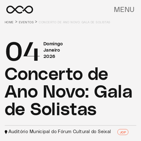
MENU
>
>
HOME
EVENTOS
CONCERTO DE ANO NOVO: GALA DE SOLISTAS
04
Domingo
Janeiro
2026
Concerto de
Ano Novo: Gala
de Solistas
Auditório Municipal do Fórum Cultural do Seixal
JOP