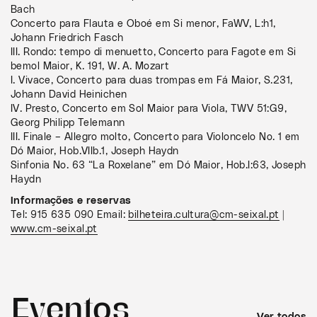
Bach
Concerto para Flauta e Oboé em Si menor, FaWV, L:h1,
Johann Friedrich Fasch
III. Rondo: tempo di menuetto, Concerto para Fagote em Si
bemol Maior, K. 191, W. A. Mozart
I. Vivace, Concerto para duas trompas em Fá Maior, S.231,
Johann David Heinichen
IV. Presto, Concerto em Sol Maior para Viola, TWV 51:G9,
Georg Philipp Telemann
III. Finale – Allegro molto, Concerto para Violoncelo No. 1 em
Dó Maior, Hob.VIIb.1, Joseph Haydn
Sinfonia No. 63 “La Roxelane” em Dó Maior, Hob.I:63, Joseph
Haydn
Informações e reservas
Tel: 915 635 090 Email:
bilheteira.cultura@cm-seixal.pt
|
www.cm-seixal.pt
Eventos
Ver todos