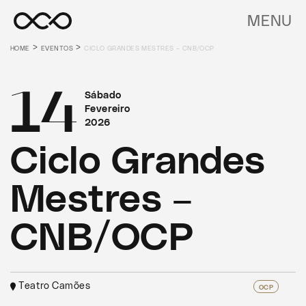
MENU
>
>
HOME
EVENTOS
CICLO GRANDES MESTRES – CNB/OCP
14
Sábado
Fevereiro
2026
Ciclo Grandes
Mestres –
CNB/OCP
Teatro Camões
OCP