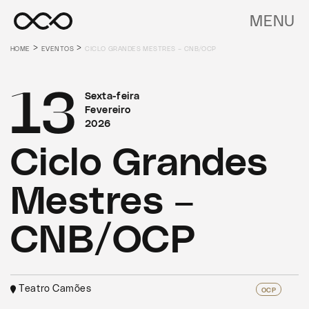
MENU
>
>
HOME
EVENTOS
CICLO GRANDES MESTRES – CNB/OCP
13
Sexta-feira
Fevereiro
2026
Ciclo Grandes
Mestres –
CNB/OCP
Teatro Camões
OCP