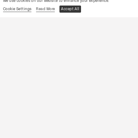
We use cookies on our website to enhance your experience.
Cookie Settings
Read More
Accept All
CONVENTO DA CARTUXA
OCP
As Bodas de Fígaro
Informações
15
Sábado
Agosto
2026