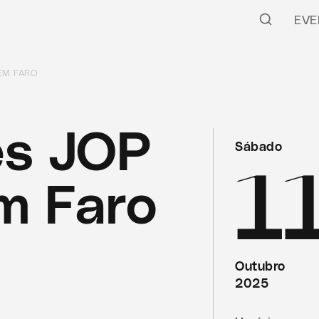
EVE
EM FARO
es JOP
Sábado
1
m Faro
Outubro
2025