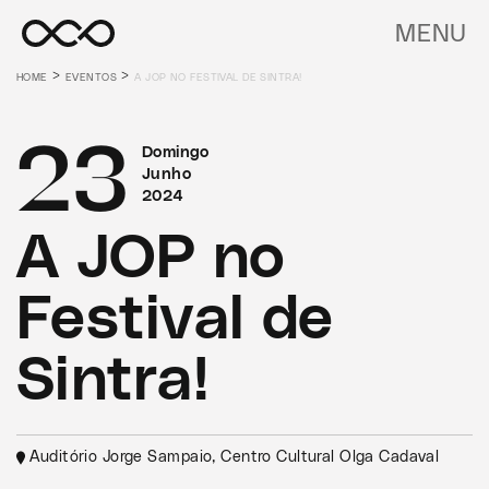
MENU
>
>
HOME
EVENTOS
A JOP NO FESTIVAL DE SINTRA!
23
Domingo
Junho
2024
A JOP no
Festival de
Sintra!
Auditório Jorge Sampaio, Centro Cultural Olga Cadaval