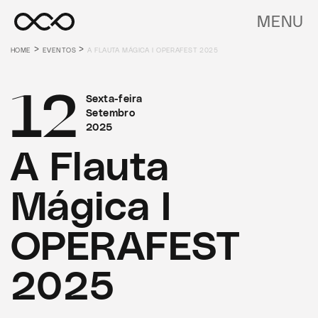
MENU
>
>
HOME
EVENTOS
A FLAUTA MÁGICA I OPERAFEST 2025
12
Sexta-feira
Setembro
2025
A Flauta
Mágica I
OPERAFEST
2025