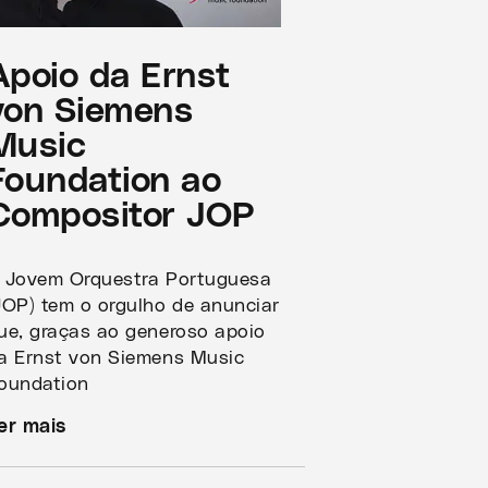
Apoio da Ernst
von Siemens
Music
Foundation ao
Compositor JOP
 Jovem Orquestra Portuguesa
JOP) tem o orgulho de anunciar
ue, graças ao generoso apoio
a Ernst von Siemens Music
oundation
er mais