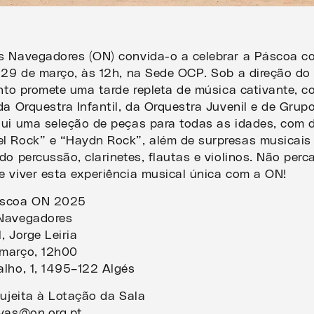
s Navegadores (ON) convida-o a celebrar a Páscoa c
a 29 de março, às 12h, na Sede OCP. Sob a direção do
ento promete uma tarde repleta de música cativante, c
da Orquestra Infantil, da Orquestra Juvenil e de Gru
lui uma seleção de peças para todas as idades, com
l Rock” e “Haydn Rock”, além de surpresas musicais
do percussão, clarinetes, flautas e violinos. Não perc
e viver esta experiência musical única com a ON!
áscoa ON 2025
 Navegadores
, Jorge Leiria
março, 12h00
alho, 1, 1495–122 Algés
sujeita à Lotação da Sala
rvas@on.org.pt