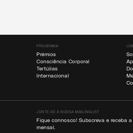
PROGRAMA
LIN
a
Prémios
So
Consciência Corporal
Ap
Tertúlias
Do
Internacional
Me
Co
JUNTE-SE À NOSSA MAILINGLIST
Fique connosco! Subscreva e receba a
mensal.