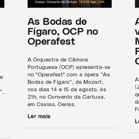
,
As Bodas de
Fígaro, OCP no
Operafest
A Orquestra de Câmara
Portuguesa (OCP) apresenta-se
no "Operafest" com a ópera “As
se
A
Bodas de Fígaro”, de Mozart,
(
nos dias 14 e 15 de agosto, às
”,
q
21h, no Convento da Cartuxa,
e
d
em Caxias, Oeiras.
F
Ler mais
L