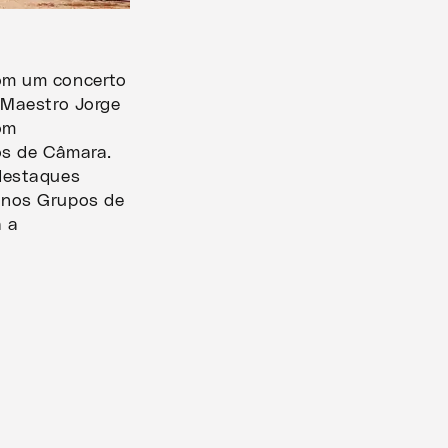
om um concerto
 Maestro Jorge
om
pos de Câmara.
 destaques
 nos Grupos de
a a