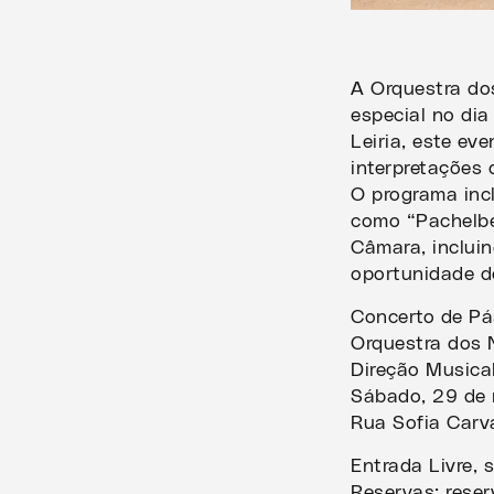
A Orquestra do
especial no di
Leiria, este ev
interpretações 
O programa inc
como “Pachelbe
Câmara, incluin
oportunidade d
Concerto de P
Orquestra dos
Direção Musical
Sábado, 29 de 
Rua Sofia Carv
Entrada Livre, 
Reservas: rese