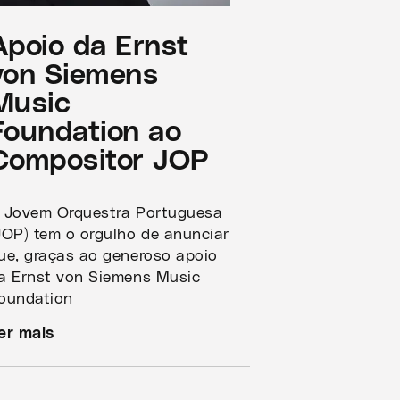
Apoio da Ernst
von Siemens
Music
Foundation ao
Compositor JOP
 Jovem Orquestra Portuguesa
JOP) tem o orgulho de anunciar
ue, graças ao generoso apoio
a Ernst von Siemens Music
oundation
er mais