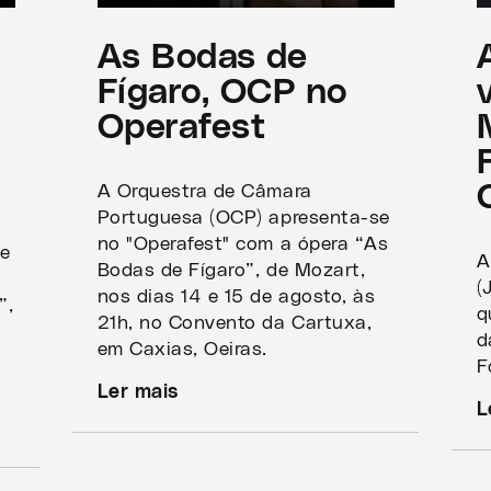
,
As Bodas de
Fígaro, OCP no
Operafest
A Orquestra de Câmara
Portuguesa (OCP) apresenta-se
no "Operafest" com a ópera “As
se
A
Bodas de Fígaro”, de Mozart,
(
nos dias 14 e 15 de agosto, às
”,
q
21h, no Convento da Cartuxa,
e
d
em Caxias, Oeiras.
F
Ler mais
L