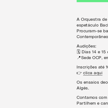
A Orquestra de
espetáculo Bac
Procuram-se ba
Contemporâneo 
Audições:
🗓️ Dias 14 e 1
📍Sede OCP, e
Inscrições até 
👉
clica aqui
Os ensaios dec
Algés.
Contamos com o
Partilhem e ca