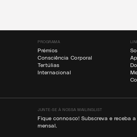
PROGRAMA
LIN
a
Prémios
So
Consciência Corporal
Ap
Tertúlias
Do
Internacional
Me
Co
JUNTE-SE À NOSSA MAILINGLIST
Fique connosco! Subscreva e receba a
mensal.