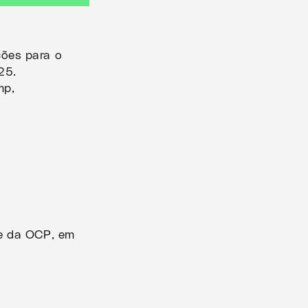
ões para o
25.
mp,
de da OCP, em