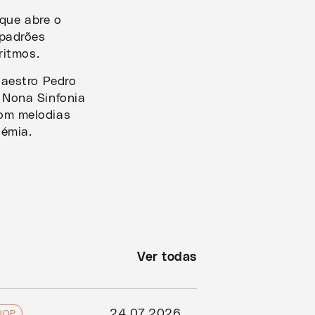
 que abre o
padrões
ritmos.
Maestro Pedro
 Nona Sinfonia
om melodias
oémia.
Ver todas
24.07.2026
JOP