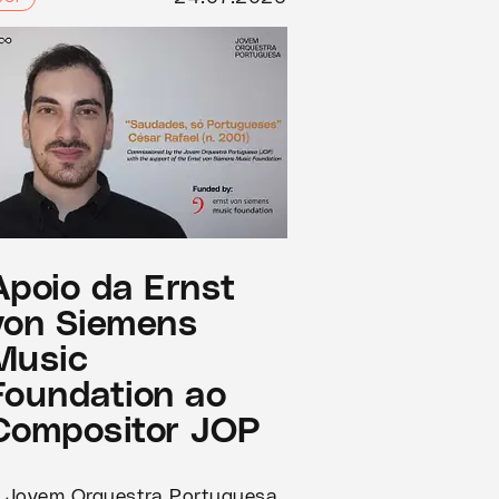
Apoio da Ernst
von Siemens
Music
Foundation ao
Compositor JOP
 Jovem Orquestra Portuguesa