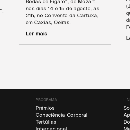
Bodas de Fígaro”, de Mozart,
(
nos dias 14 e 15 de agosto, às
”,
q
21h, no Convento da Cartuxa,
e
d
em Caxias, Oeiras.
F
Ler mais
L
PROGRAMA
LIN
a
Prémios
So
Consciência Corporal
Ap
Tertúlias
Do
Internacional
Me