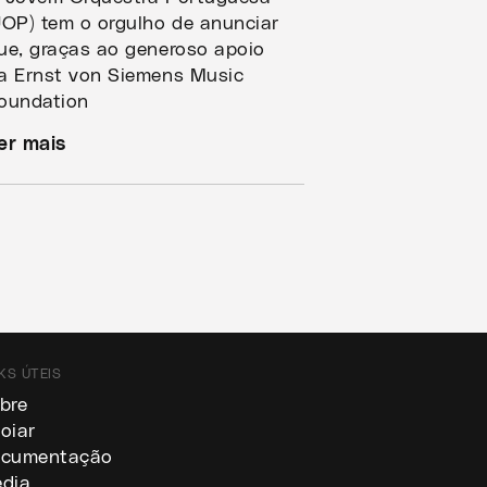
JOP) tem o orgulho de anunciar
ue, graças ao generoso apoio
a Ernst von Siemens Music
oundation
er mais
KS ÚTEIS
bre
oiar
cumentação
dia