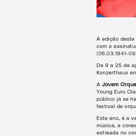
A edição deste 
com a assinatur
(06.03.1941-09
De 9 a 25 de ag
Konzerthaus em
A
Jovem Orque
Young Euro Cla
público já se h
festival de orq
Este ano, é a v
música, a coreo
estreada no co