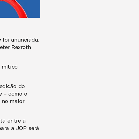
c foi anunciada,
ieter Rexroth
 mítico
edição do
e – como o
, no maior
ta entre a
para a JOP será