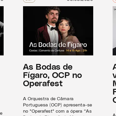
,
As Bodas de
Fígaro, OCP no
Operafest
A Orquestra de Câmara
Portuguesa (OCP) apresenta-se
no "Operafest" com a ópera “As
se
A