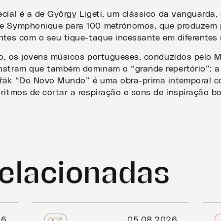
cial é a de György Ligeti, um clássico da vanguarda,
me Symphonique para 100 metrónomos, que produzem 
ntes com o seu tique-taque incessante em diferentes 
lo, os jovens músicos portugueses, conduzidos pelo 
nstram que também dominam o “grande repertório”: a
řák “Do Novo Mundo” é uma obra-prima intemporal c
ritmos de cortar a respiração e sons de inspiração b
relacionadas
26
05.08.2026
OCP