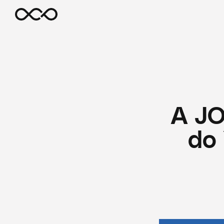
A JO
do