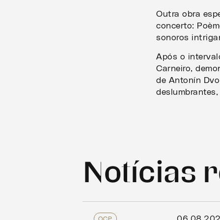
Outra obra espe
concerto: Poè
sonoros intriga
Após o interva
Carneiro, demo
de Antonín Dvo
deslumbrantes, 
Notícias 
06.08.20
OCP